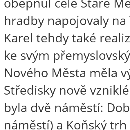
obepnul celé Staré Měs
hradby napojovaly na 
Karel tehdy také realiz
ke svým přemyslovsk
Nového Města měla vý
Středisky nově vznikl
byla dvě náměstí: Doby
náměstí) a Koňský trh