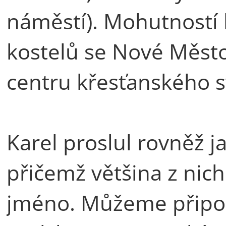
náměstí). Mohutností
kostelů se Nové Město
centru křesťanského s
Karel proslul rovněž j
přičemž většina z nic
jméno. Můžeme připo