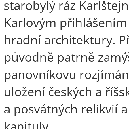
starobylý ráz Karlštej
Karlovým přihlášením 
hradní architektury. P
původně patrně zamýš
panovníkovu rozjímání
uložení českých a říš
a posvátných relikvií 
kapituly.