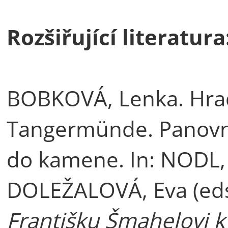
Rozšiřující literatura
BOBKOVÁ, Lenka. Hrady
Tangermünde. Panovn
do kamene. In: NODL,
DOLEŽALOVÁ, Eva (eds
Františku Šmahelovi 