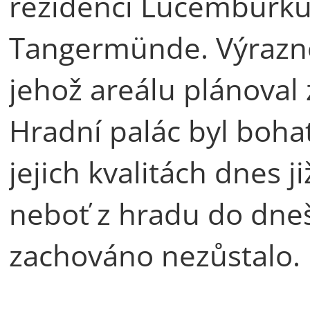
rezidenci Lucemburků
Tangermünde. Výrazně
jehož areálu plánoval 
Hradní palác byl boha
jejich kvalitách dnes 
neboť z hradu do dn
zachováno nezůstalo