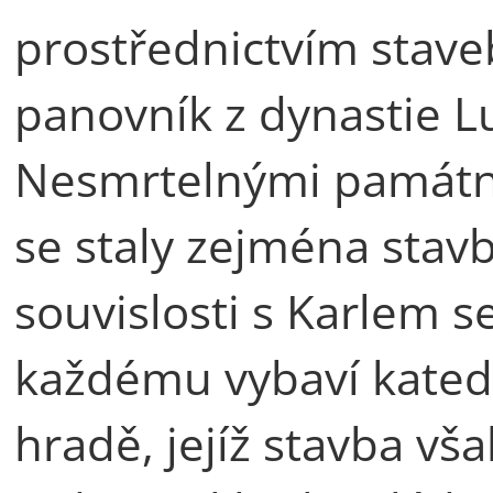
prostřednictvím staveb
panovník z dynastie L
Nesmrtelnými památní
se staly zejména stav
souvislosti s Karlem s
každému vybaví katedr
hradě, jejíž stavba vša