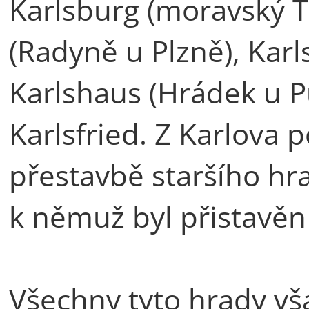
Karlsburg (moravský T
(Radyně u Plzně), Kar
Karlshaus (Hrádek u Pu
Karlsfried. Z Karlova 
přestavbě staršího hra
k němuž byl přistavěn 
Všechny tyto hrady vša